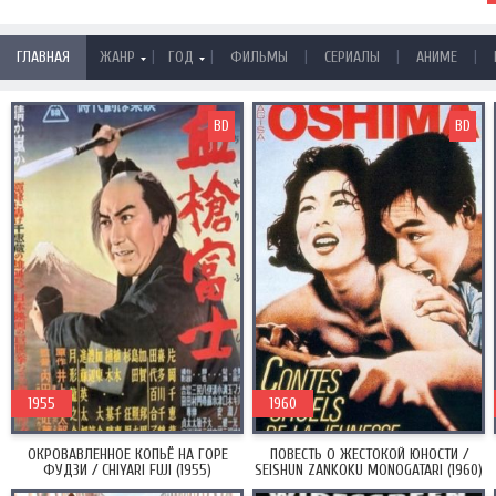
|
|
|
|
|
ГЛАВНАЯ
ЖАНР
ГОД
ФИЛЬМЫ
СЕРИАЛЫ
АНИМЕ
BD
BD
1955
1960
ОКРОВАВЛЕННОЕ КОПЬЁ НА ГОРЕ
ПОВЕСТЬ О ЖЕСТОКОЙ ЮНОСТИ /
ФУДЗИ / CHIYARI FUJI (1955)
SEISHUN ZANKOKU MONOGATARI (1960)