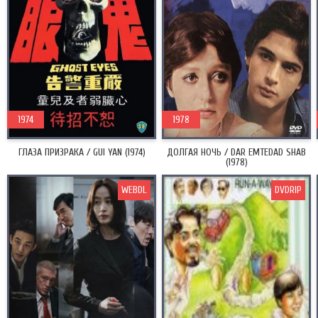
1974
1978
ГЛАЗА ПРИЗРАКА / GUI YAN (1974)
ДОЛГАЯ НОЧЬ / DAR EMTEDAD SHAB
(1978)
WEBDL
DVDRIP