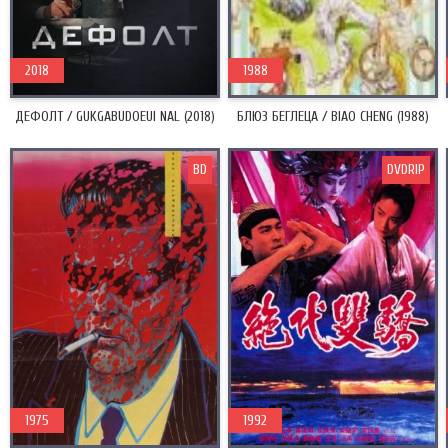
2018
1988
ДЕФОЛТ / GUKGABUDOEUI NAL (2018)
БЛЮЗ БЕГЛЕЦА / BIAO CHENG (1988)
BD
DVDRIP
1975
1992