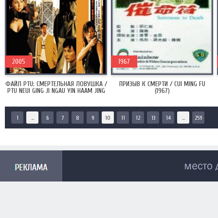
2005
1967
ФАЙЛ PTU: СМЕРТЕЛЬНАЯ ЛОВУШКА /
ПРИЗЫВ К СМЕРТИ / CUI MING FU
PTU NEUI GING JI NGAU YIN HAAM JING
(1967)
(2005)
1
...
6
7
8
9
10
11
12
13
14
...
259