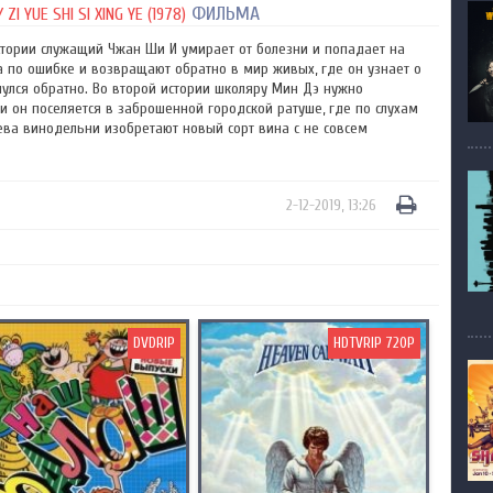
ФИЛЬМА
 YUE SHI SI XING YE (1978)
истории служащий Чжан Ши И умирает от болезни и попадает на
да по ошибке и возвращают обратно в мир живых, где он узнает о
рнулся обратно. Во второй истории школяру Мин Дэ нужно
и он поселяется в заброшенной городской ратуше, где по слухам
яева винодельни изобретают новый сорт вина с не совсем
2-12-2019, 13:26
DVDRIP
HDTVRIP 720P