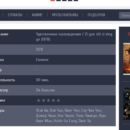
|
|
|
|
СЕРИАЛЫ
АНИМЕ
МУЛЬТФИЛЬМЫ
ПОДБОРКИ
вание
Чувственные наслаждения / Zi yue shi si xing
ye (1978)
1978
на
Гонконг
р
-
ельность
101 мин.
иссер
Ли Ханьсян
инг
еры
Фэй Аи, Вэй Чан, Пинг Чен, Сзу-Чиа Чен,
Дэвид Чиан, Нэн Чианг, Чэнь Чжигун, Фун
Кинг-Ман, Hsieh-Su Fung, Пинг Ха