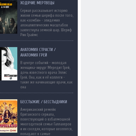
ХОДЯЧИЕ МЕРТВЕЦЫ
Сериал рассказывает историю
жизни семьи шерифа после того,
как «зомби» - эпидемия
апокалиптических масштабов
захлестнула земной шар. Шериф
Рик Граймс
АНАТОМИЯ СТРАСТИ /
АНАТОМИЯ ГРЕЙ
В центре событий - молодая
женщина-хирург Мередит Грей,
дочь известного врача Эллис
Грей. Она, как и её коллеги -
такие же начинающие врачи, как
она
БЕССТЫЖИЕ / БЕССТЫДНИКИ
Американский ремейк
британского сериала,
повествующий о взбалмошной
многодетной семье Галлахеров
и их соседях, которые веселятся,
попадают в самые