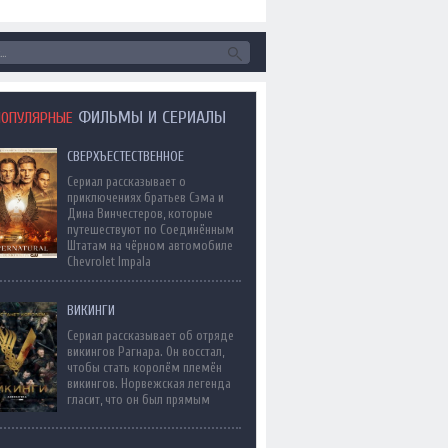
ФИЛЬМЫ И СЕРИАЛЫ
ПОПУЛЯРНЫЕ
СВЕРХЪЕСТЕСТВЕННОЕ
Сериал рассказывает о
приключениях братьев Сэма и
Дина Винчестеров, которые
путешествуют по Соединённым
Штатам на чёрном автомобиле
Chevrolet Impala
ВИКИНГИ
Сериал рассказывает об отряде
викингов Рагнара. Он восстал,
чтобы стать королём племён
викингов. Норвежская легенда
гласит, что он был прямым