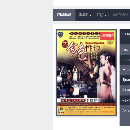
|
|
ГЛАВНАЯ
ЖАНР
ГОД
ФИЛЬМЫ
Наз
DVDRIP
Год
Стра
Жан
Длит
Реж
Рейт
Акт