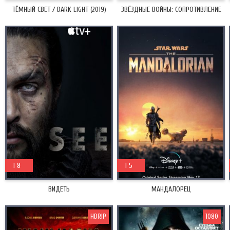
ТЁМНЫЙ СВЕТ / DARK LIGHT (2019)
ЗВЁЗДНЫЕ ВОЙНЫ: СОПРОТИВЛЕНИЕ
2019
1 8
2019
1 5
ВИДЕТЬ
МАНДАЛОРЕЦ
HDRIP
1080