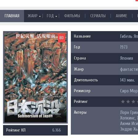
|
|
|
|
|
ГЛАВНАЯ
ЖАНР
ГОД
ФИЛЬМЫ
СЕРИАЛЫ
АНИМЕ
Название
Гибель Яп
BD
Год
1973
Страна
Япония
Жанр
фантасти
Длительность
143 мин.
Режиссер
Сиро Мор
Рейтинг
Актеры
Лорн Грин
Хопкинс,
Аюми Иси
Эндрю Хь
Рейтинг КП
6.166