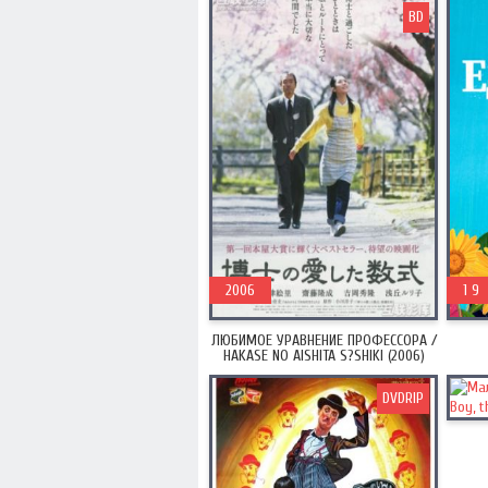
BD
2006
201
1 9
ЛЮБИМОЕ УРАВНЕНИЕ ПРОФЕССОРА /
HAKASE NO AISHITA S?SHIKI (2006)
DVDRIP