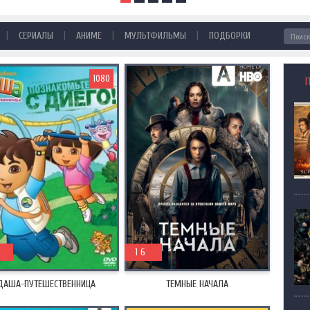
|
|
|
|
СЕРИАЛЫ
АНИМЕ
МУЛЬТФИЛЬМЫ
ПОДБОРКИ
1080
0
0
2019
1 6
ДАША-ПУТЕШЕСТВЕННИЦА
ТЕМНЫЕ НАЧАЛА