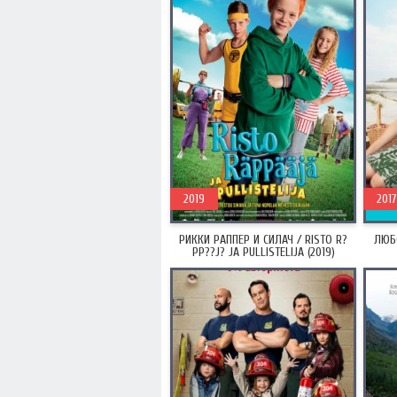
2019
2017
РИККИ РАППЕР И СИЛАЧ / RISTO R?
ЛЮБО
PP??J? JA PULLISTELIJA (2019)