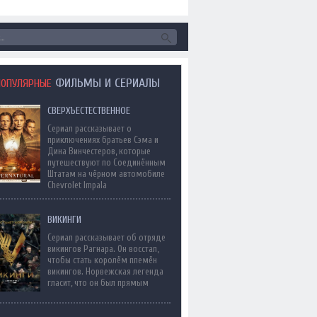
ФИЛЬМЫ И СЕРИАЛЫ
ПОПУЛЯРНЫЕ
СВЕРХЪЕСТЕСТВЕННОЕ
Сериал рассказывает о
приключениях братьев Сэма и
Дина Винчестеров, которые
путешествуют по Соединённым
Штатам на чёрном автомобиле
Chevrolet Impala
ВИКИНГИ
Сериал рассказывает об отряде
викингов Рагнара. Он восстал,
чтобы стать королём племён
викингов. Норвежская легенда
гласит, что он был прямым