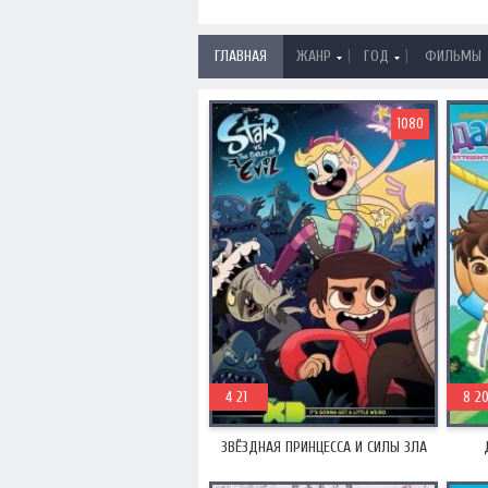
|
|
ГЛАВНАЯ
ЖАНР
ГОД
ФИЛЬМЫ
1080
2015
4 21
200
8 2
ЗВЁЗДНАЯ ПРИНЦЕССА И СИЛЫ ЗЛА