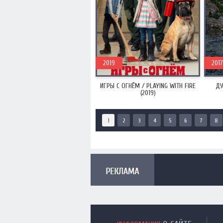
2019
2017
ИГРЫ С ОГНЁМ / PLAYING WITH FIRE
ДУ
(2019)
1
2
3
4
5
6
7
8