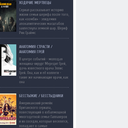
ХОДЯЧИЕ МЕРТВЕЦЫ
Сериал рассказывает историю
жизни семьи шерифа после того,
как «зомби» - эпидемия
апокалиптических масштабов
захлестнула земной шар. Шериф
Рик Граймс
АНАТОМИЯ СТРАСТИ /
АНАТОМИЯ ГРЕЙ
В центре событий - молодая
женщина-хирург Мередит Грей,
дочь известного врача Эллис
Грей. Она, как и её коллеги -
такие же начинающие врачи, как
она
БЕССТЫЖИЕ / БЕССТЫДНИКИ
Американский ремейк
британского сериала,
повествующий о взбалмошной
многодетной семье Галлахеров
и их соседях, которые веселятся,
попадают в самые