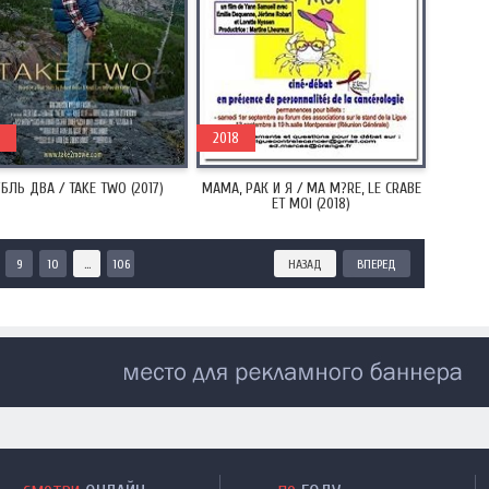
2018
БЛЬ ДВА / TAKE TWO (2017)
МАМА, РАК И Я / MA M?RE, LE CRABE
ET MOI (2018)
9
10
...
106
НАЗАД
ВПЕРЕД