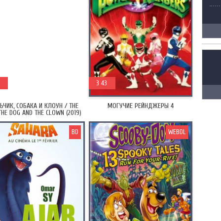
9
1993
3 43
ЬЧИК, СОБАКА И КЛОУН / THE
МОГУЧИЕ РЕЙНДЖЕРЫ 4
THE DOG AND THE CLOWN (2019)
BD
WEBDL