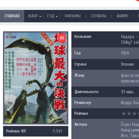
|
|
|
|
|
ГЛАВНАЯ
ЖАНР
ГОД
ФИЛЬМЫ
СЕРИАЛЫ
АНИМЕ
Название
Гидора – 
BD
Chiky? sa
Год
1964
Страна
Япония
Жанр
фантастик
приключе
Длительность
93 мин.
Режиссер
Исиро Хо
Рейтинг
Актеры
Ёсукэ Нац
Коидзуми
Рейтинг КП
5.593
Ито, Така