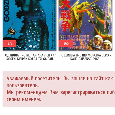
1972
1965
ГОДЗИЛЛА ПРОТИВ ГАЙГАНА / CHIKY?
ГОДЗИЛЛА ПРОТИВ МОНСТРА ЗЕРО /
KOGEKI MEIREI: GOJIRA TAI GAIGAN
KAIJ? DAISENS? (1965)
(1972)
Уважаемый посетитель, Вы зашли на сайт как
пользователь.
Мы рекомендуем Вам
зарегистрироваться
либ
своим именем.