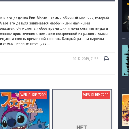
ти и его дедушка Рик. Морти - самый обычный мальчик, который
. А вот его дедуля занимается необычными научными
екватен. Он может в любое время дня и ночи схватить внука и
твенные приключения с помощью построенной из разного хлама
мещаться сквозь временной тоннель. Каждый раз эта парочка
 самых нелепых ситуациях....
10-12-2019, 21:58
WEB-DLRIP 720P
WEB-DLRIP 720P