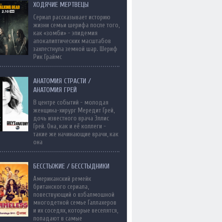
ХОДЯЧИЕ МЕРТВЕЦЫ
Сериал рассказывает историю
жизни семьи шерифа после того,
как «зомби» - эпидемия
апокалиптических масштабов
захлестнула земной шар. Шериф
Рик Граймс
АНАТОМИЯ СТРАСТИ /
АНАТОМИЯ ГРЕЙ
В центре событий - молодая
женщина-хирург Мередит Грей,
дочь известного врача Эллис
Грей. Она, как и её коллеги -
такие же начинающие врачи, как
она
БЕССТЫЖИЕ / БЕССТЫДНИКИ
Американский ремейк
британского сериала,
повествующий о взбалмошной
многодетной семье Галлахеров
и их соседях, которые веселятся,
попадают в самые