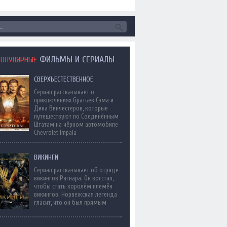
ФИЛЬМЫ И СЕРИАЛЫ
ПОПУЛЯРНЫЕ
СВЕРХЪЕСТЕСТВЕННОЕ
Сериал рассказывает о
приключениях братьев Сэма и
Дина Винчестеров, которые
путешествуют по Соединённым
Штатам на чёрном автомобиле
Chevrolet Impala
ВИКИНГИ
Сериал рассказывает об отряде
викингов Рагнара. Он восстал,
чтобы стать королём племён
викингов. Норвежская легенда
гласит, что он был прямым