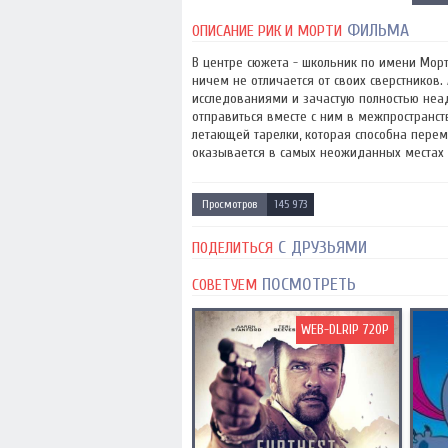
ФИЛЬМА
ОПИСАНИЕ РИК И МОРТИ
В центре сюжета - школьник по имени Мор
ничем не отличается от своих сверстников
исследованиями и зачастую полностью неад
отправиться вместе с ним в межпространс
летающей тарелки, которая способна пере
оказывается в самых неожиданных местах и
Просмотров
145 973
С ДРУЗЬЯМИ
ПОДЕЛИТЬСЯ
ПОСМОТРЕТЬ
СОВЕТУЕМ
WEB-DLRIP 720P