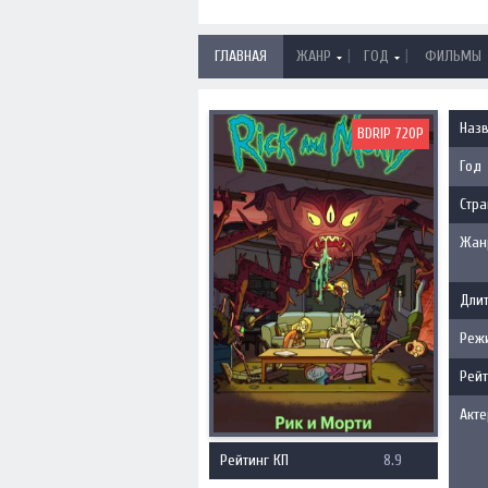
|
|
ГЛАВНАЯ
ЖАНР
ГОД
ФИЛЬМЫ
Наз
BDRIP 720P
Год
Стра
Жан
Длит
Реж
Рейт
Акт
Рейтинг КП
8.9