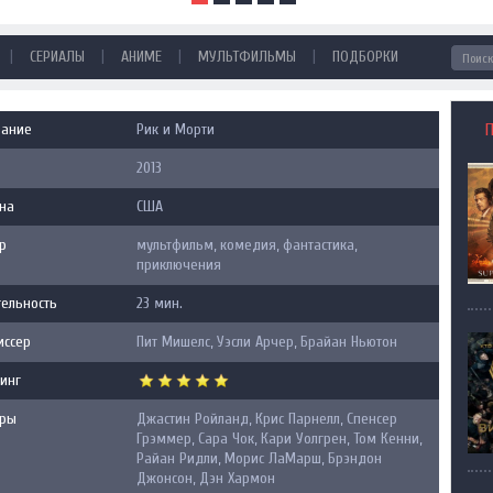
|
|
|
|
СЕРИАЛЫ
АНИМЕ
МУЛЬТФИЛЬМЫ
ПОДБОРКИ
вание
Рик и Морти
2013
на
США
р
мультфильм, комедия, фантастика,
приключения
ельность
23 мин.
иссер
Пит Мишелс, Уэсли Арчер, Брайан Ньютон
инг
еры
Джастин Ройланд, Крис Парнелл, Спенсер
Грэммер, Сара Чок, Кари Уолгрен, Том Кенни,
Райан Ридли, Морис ЛаМарш, Брэндон
Джонсон, Дэн Хармон