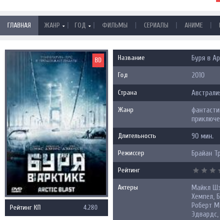
|
|
|
|
|
ГЛАВНАЯ
ЖАНР
ГОД
ФИЛЬМЫ
СЕРИАЛЫ
АНИМЕ
Название
Буря в Ар
BD
Год
2010
Страна
Австрали
Жанр
фантастик
приключе
Длительность
90 мин.
Режиссер
Брайан Т
Рейтинг
Актеры
Майкл Шэ
Хемпел, 
Роберт М
Рейтинг КП
4.280
Эдвардс,