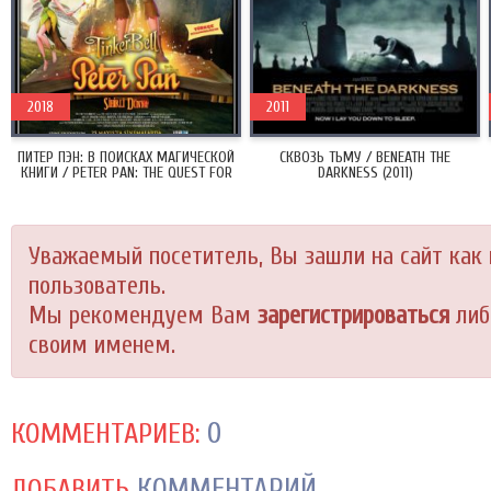
2018
2011
ПИТЕР ПЭН: В ПОИСКАХ МАГИЧЕСКОЙ
СКВОЗЬ ТЬМУ / BENEATH THE
КНИГИ / PETER PAN: THE QUEST FOR
DARKNESS (2011)
THE NEVER BOOK (2018)
Уважаемый посетитель, Вы зашли на сайт как
пользователь.
Мы рекомендуем Вам
зарегистрироваться
либ
своим именем.
0
КОММЕНТАРИЕВ:
КОММЕНТАРИЙ
ДОБАВИТЬ