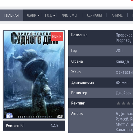
|
|
|
|
|
ГЛАВНАЯ
ЖАНР
ГОД
ФИЛЬМЫ
СЕРИАЛЫ
АНИМЕ
Название
Пророчес
HDRIP
Prophecy 
Год
2011
Страна
Канада
Жанр
фантасти
Длительность
88 мин.
Режиссер
Джейсон 
Рейтинг
Актеры
А.Дж. Бак
Рэмсей, Р
Мэтт Анд
Рейтинг КП
4.237
Канагава