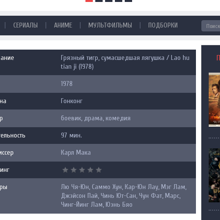
|
|
|
|
СЕРИАЛЫ
АНИМЕ
МУЛЬТФИЛЬМЫ
ПОДБОРКИ
вание
Грязный тигр, сумасшедшая лягушка / Lao hu
tian ji (1978)
1978
на
Гонконг
р
боевик, драма, комедия
ельность
97 мин.
иссер
Карл Мака
инг
еры
Лю Чя-Юн, Саммо Хун, Кар-Юн Лау, Мэг Лам,
Джэйсон Пай, Чинь Ют-Сан, Чун Фат, Марс,
Чинг-Йинг Лам, Юэнь Бяо