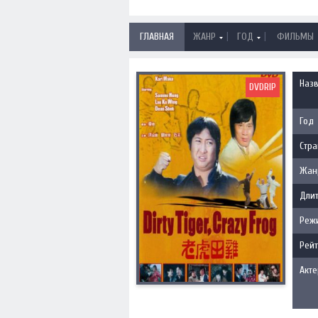
|
|
ГЛАВНАЯ
ЖАНР
ГОД
ФИЛЬМЫ
Наз
DVDRIP
Год
Стра
Жан
Длит
Реж
Рейт
Акт