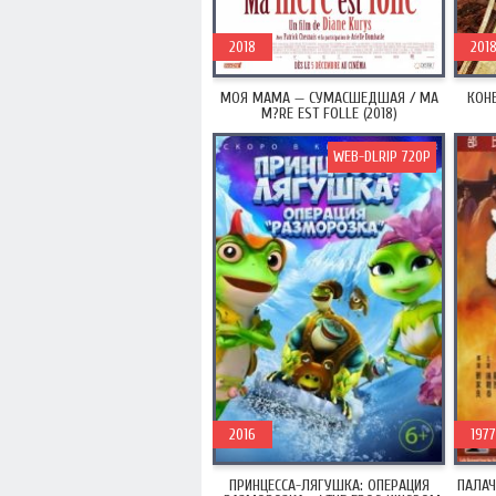
2018
201
МОЯ МАМА — СУМАСШЕДШАЯ / MA
КОНЕ
M?RE EST FOLLE (2018)
WEB-DLRIP 720P
2016
1977
ПРИНЦЕССА-ЛЯГУШКА: ОПЕРАЦИЯ
ПАЛАЧ