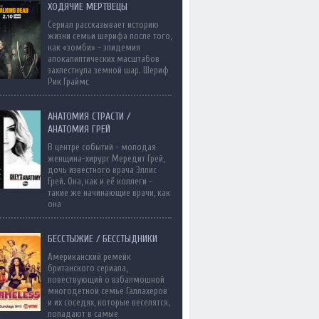
ХОДЯЧИЕ МЕРТВЕЦЫ
Сериал рассказывает историю
жизни семьи шерифа после того,
как «зомби» - эпидемия
апокалиптических масштабов
захлестнула земной шар. Шериф
Рик Граймс
АНАТОМИЯ СТРАСТИ /
АНАТОМИЯ ГРЕЙ
В центре событий - молодая
женщина-хирург Мередит Грей,
дочь известного врача Эллис
Грей. Она, как и её коллеги -
такие же начинающие врачи, как
она
БЕССТЫЖИЕ / БЕССТЫДНИКИ
Американский ремейк
британского сериала,
повествующий о взбалмошной
многодетной семье Галлахеров
и их соседях, которые веселятся,
попадают в самые