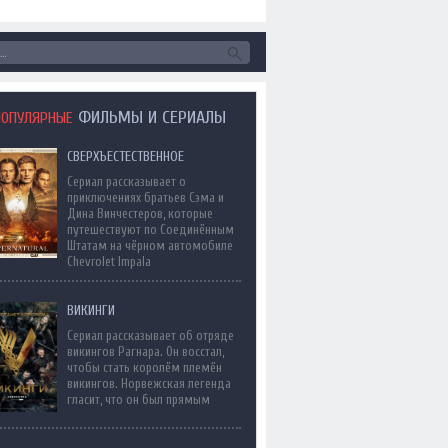
ФИЛЬМЫ И СЕРИАЛЫ
ПОПУЛЯРНЫЕ
СВЕРХЪЕСТЕСТВЕННОЕ
Сериал рассказывает о
приключениях братьев Сэма и
Дина Винчестеров, которые
путешествуют по Соединённым
Штатам на чёрном автомобиле
Chevrolet Impala
ВИКИНГИ
Сериал рассказывает об отряде
викингов Рагнара. Он восстал,
чтобы стать королём племён
викингов. Норвежская легенда
гласит, что он был прямым