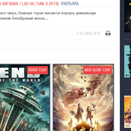
ФИЛЬМА
ЯГУШКА / LAO HU TIAN JI (1978)
ого тигра. Главные герои пытаются вернуть уникальную
хитил Белобровый монах....
2-12-2019, 13:31
BDRIP 720P
WEB-DLRIP 720P