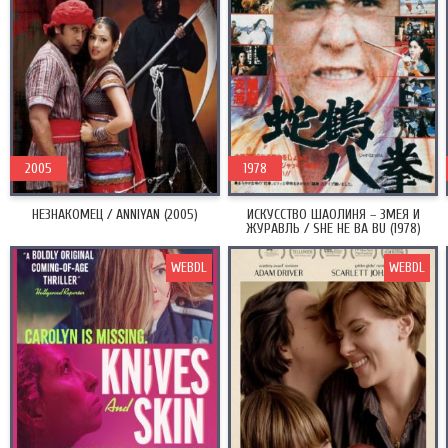
2005
1978
НЕЗНАКОМЕЦ / ANNIYAN (2005)
ИСКУССТВО ШАОЛИНЯ – ЗМЕЯ И
ЖУРАВЛЬ / SHE HE BA BU (1978)
WEBDL
WEBDL