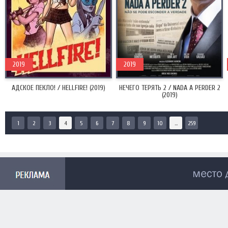
2019
2019
АДСКОЕ ПЕКЛО! / HELLFIRE! (2019)
НЕЧЕГО ТЕРЯТЬ 2 / NADA A PERDER 2
(2019)
1
2
3
4
5
6
7
8
9
10
...
259