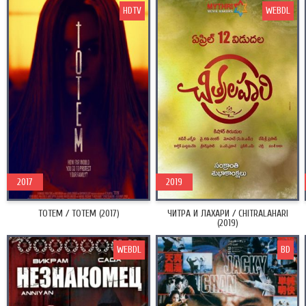
HDTV
WEBDL
2017
2019
ТОТЕМ / TOTEM (2017)
ЧИТРА И ЛАХАРИ / CHITRALAHARI
(2019)
WEBDL
BD