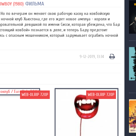
ФИЛЬМА
WBOY (1980)
 Но по вечерам он меняет свою рабочую каску на ковбойскую
ночной клуб Хьюстона, где его ждет новое амплуа - короля и
чаровательной девушкой по имени Сисси, которая убеждена, что Бад
настоящий ковбой» познается в деле, и теперь Баду предстоит
ись с опасным мошенником, который задумывает ограбить ночной
9-12-2019, 13:14
WEB-DLRIP 720P
WEB-DLRIP 720P