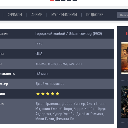
|
|
|
|
СЕРИАЛЫ
АНИМЕ
МУЛЬТФИЛЬМЫ
ПОДБОРКИ
вание
Городской ковбой / Urban Cowboy (1980)
1980
на
США
р
драма, мелодрама, вестерн
ельность
132 мин.
иссер
Джеймс Бриджес
инг
еры
Джон Траволта, Дебра Уингер, Скотт Гленн,
Мэдолин Смит-Осборн, Бэрри Корбин, Брук
Алдерсон, Купер Хукаби, Джеймс Гэммон,
Мики Гилли, Джонни Ли