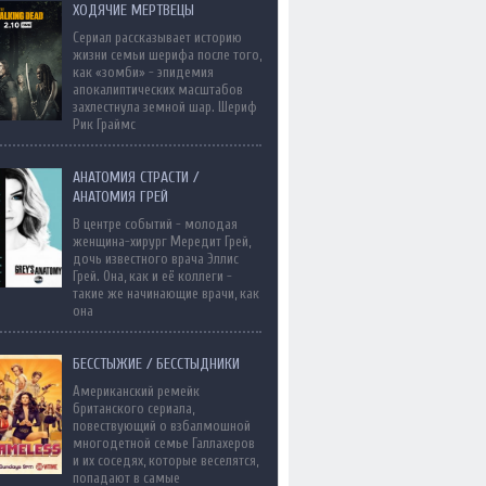
ХОДЯЧИЕ МЕРТВЕЦЫ
Сериал рассказывает историю
жизни семьи шерифа после того,
как «зомби» - эпидемия
апокалиптических масштабов
захлестнула земной шар. Шериф
Рик Граймс
АНАТОМИЯ СТРАСТИ /
АНАТОМИЯ ГРЕЙ
В центре событий - молодая
женщина-хирург Мередит Грей,
дочь известного врача Эллис
Грей. Она, как и её коллеги -
такие же начинающие врачи, как
она
БЕССТЫЖИЕ / БЕССТЫДНИКИ
Американский ремейк
британского сериала,
повествующий о взбалмошной
многодетной семье Галлахеров
и их соседях, которые веселятся,
попадают в самые