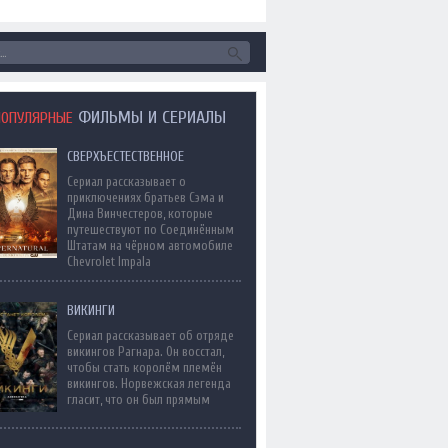
ФИЛЬМЫ И СЕРИАЛЫ
ПОПУЛЯРНЫЕ
СВЕРХЪЕСТЕСТВЕННОЕ
Сериал рассказывает о
приключениях братьев Сэма и
Дина Винчестеров, которые
путешествуют по Соединённым
Штатам на чёрном автомобиле
Chevrolet Impala
ВИКИНГИ
Сериал рассказывает об отряде
викингов Рагнара. Он восстал,
чтобы стать королём племён
викингов. Норвежская легенда
гласит, что он был прямым