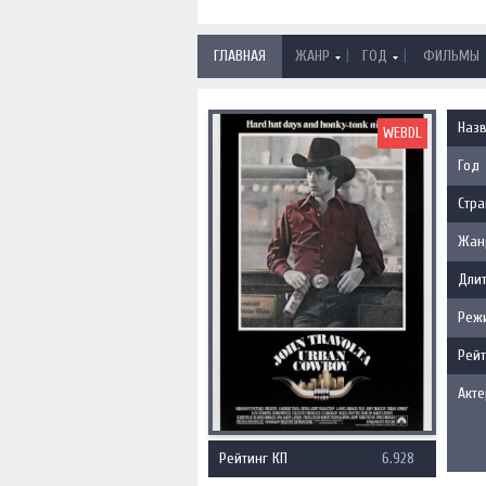
|
|
ГЛАВНАЯ
ЖАНР
ГОД
ФИЛЬМЫ
Наз
WEBDL
Год
Стра
Жан
Длит
Реж
Рейт
Акт
Рейтинг КП
6.928