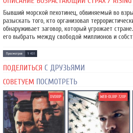
ОПИСАНИЕ ВОЗРАСТАЮЩИЙ СТРАХ / RISING F
Бывший морской пехотинец, обвиняемый во взр
разыскать того, кто организовал террористически
обнаруживает заговор, который угрожает стране
его выбрать между свободой миллионов и собст
Просмотров
9 401
С ДРУЗЬЯМИ
ПОДЕЛИТЬСЯ
ПОСМОТРЕТЬ
СОВЕТУЕМ
DVDRIP
WEB-DLRIP 720P