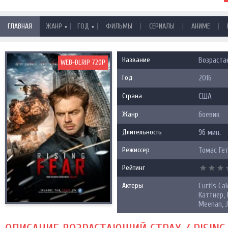
|
|
|
|
|
ГЛАВНАЯ
ЖАНР
ГОД
ФИЛЬМЫ
СЕРИАЛЫ
АНИМЕ
Название
Возрастаю
WEB-DLRIP 720P
Год
2016
Страна
США
Жанр
боевик
Длительность
96 мин.
Режиссер
Томас Ге
Рейтинг
Актеры
Curtis Ca
Каттнер, 
Meenan, J