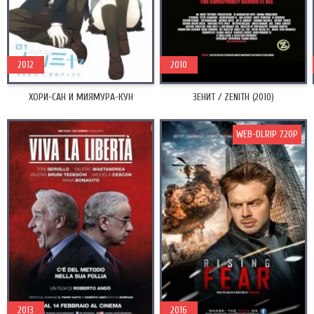
2012
2010
ХОРИ-САН И МИЯМУРА-КУН
ЗЕНИТ / ZENITH (2010)
WEB-DLRIP 720P
2013
2016