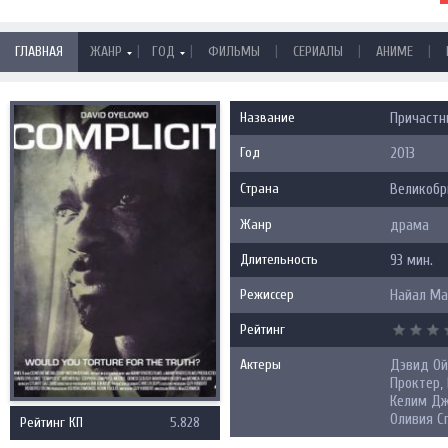
|
|
|
|
|
ГЛАВНАЯ
ЖАНР
ГОД
ФИЛЬМЫ
СЕРИАЛЫ
АНИМЕ
Название
Причастны
Год
2013
Страна
Великобр
Жанр
драма
Длительность
93 мин.
Режиссер
Найал М
Рейтинг
Актеры
Дэвид Ой
Проктер,
Келим Дж
Оливия Сп
Рейтинг КП
5.828