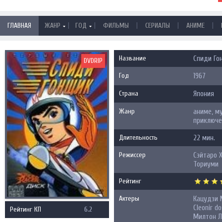
|
|
|
|
|
ГЛАВНАЯ
ЖАНР
ГОД
ФИЛЬМЫ
СЕРИАЛЫ
АНИМЕ
Название
Спиди Го
DVDRIP
Год
1967
Страна
Япония
Жанр
аниме, м
приключе
Длительность
22 мин.
Режиссер
Сэйтаро Х
Ториуми
Рейтинг
Актеры
Кацудзи 
Cleonir do
Рейтинг КП
6.2
Милтон Л