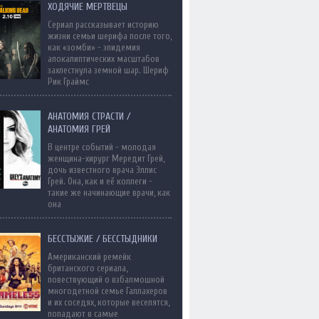
ХОДЯЧИЕ МЕРТВЕЦЫ
Сериал рассказывает историю
жизни семьи шерифа после того,
как «зомби» - эпидемия
апокалиптических масштабов
захлестнула земной шар. Шериф
Рик Граймс
АНАТОМИЯ СТРАСТИ /
АНАТОМИЯ ГРЕЙ
В центре событий - молодая
женщина-хирург Мередит Грей,
дочь известного врача Эллис
Грей. Она, как и её коллеги -
такие же начинающие врачи, как
она
БЕССТЫЖИЕ / БЕССТЫДНИКИ
Американский ремейк
британского сериала,
повествующий о взбалмошной
многодетной семье Галлахеров
и их соседях, которые веселятся,
попадают в самые