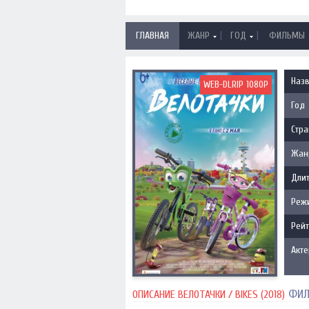
|
|
ГЛАВНАЯ
ЖАНР
ГОД
ФИЛЬМЫ
Наз
WEB-DLRIP 1080P
Год
Стра
Жан
Длит
Реж
Рейт
Акт
ФИЛ
ОПИСАНИЕ ВЕЛОТАЧКИ / BIKES (2018)