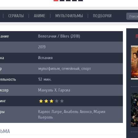
|
|
|
|
СЕРИАЛЫ
АНИМЕ
МУЛЬТФИЛЬМЫ
ПОДБОРКИ
вание
Велотачки / Bikes (2018)
2019
на
Испания
р
мультфильм, семейный, спорт
ельность
92 мин.
иссер
Мануэль Х. Гарсиа
инг
еры
Карлос Латре, Анабель Алонсо, Мария
Кьероль
ЬМА