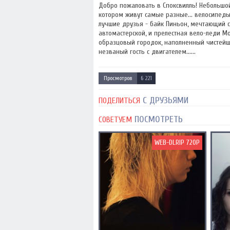
Добро пожаловать в Споксвилль! Небольшой
котором живут самые разные... велосипеды.
лучшие друзья - байк Пиньон, мечтающий с
автомастерской, и прелестная вело-леди Мо
образцовый городок, наполненный чистейш
незваный гость с двигателем......
Просмотров
6 221
С ДРУЗЬЯМИ
ПОДЕЛИТЬСЯ
ПОСМОТРЕТЬ
СОВЕТУЕМ
WEB-DLRIP 720P