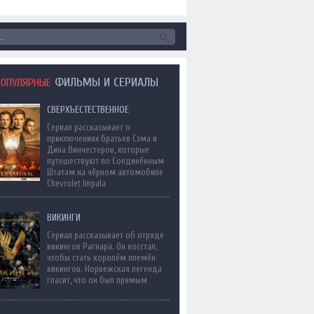
ФИЛЬМЫ И СЕРИАЛЫ
ПОПУЛЯРНЫЕ
СВЕРХЪЕСТЕСТВЕННОЕ
Сериал рассказывает о
приключениях братьев Сэма и
Дина Винчестеров, которые
путешествуют по Соединённым
Штатам на чёрном автомобиле
Chevrolet Impala
ВИКИНГИ
Сериал рассказывает об отряде
викингов Рагнара. Он восстал,
чтобы стать королём племён
викингов. Норвежская легенда
гласит, что он был прямым