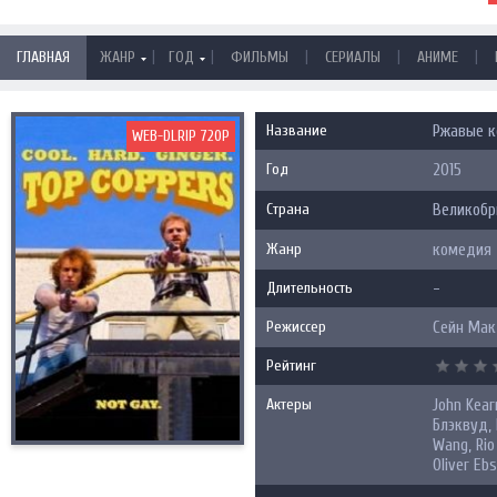
|
|
|
|
|
ГЛАВНАЯ
ЖАНР
ГОД
ФИЛЬМЫ
СЕРИАЛЫ
АНИМЕ
Название
Ржавые 
WEB-DLRIP 720P
Год
2015
Страна
Великобр
Жанр
комедия
Длительность
-
Режиссер
Сейн Ма
Рейтинг
Актеры
John Kear
Блэквуд, 
Wang, Rio
Oliver Eb