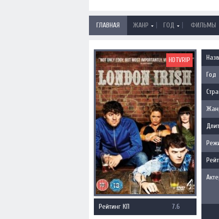
|
|
ГЛАВНАЯ
ЖАНР
ГОД
ФИЛЬМЫ
Наз
HDTVRIP
Год
Стра
Жан
Длит
Реж
Рейт
Акт
Рейтинг КП
7.6