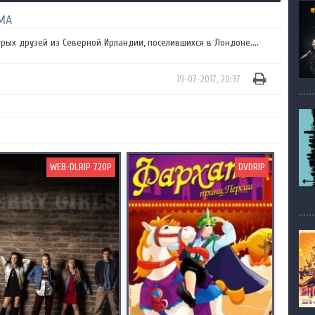
МА
рых друзей из Северной Ирландии, поселившихся в Лондоне....
19-07-2017, 20:37
WEB-DLRIP 720P
DVDRIP