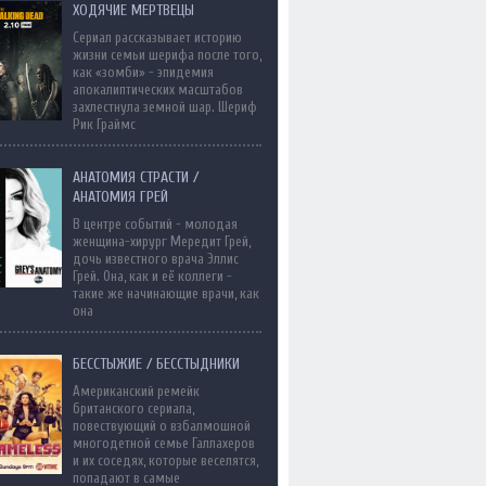
ХОДЯЧИЕ МЕРТВЕЦЫ
Сериал рассказывает историю
жизни семьи шерифа после того,
как «зомби» - эпидемия
апокалиптических масштабов
захлестнула земной шар. Шериф
Рик Граймс
АНАТОМИЯ СТРАСТИ /
АНАТОМИЯ ГРЕЙ
В центре событий - молодая
женщина-хирург Мередит Грей,
дочь известного врача Эллис
Грей. Она, как и её коллеги -
такие же начинающие врачи, как
она
БЕССТЫЖИЕ / БЕССТЫДНИКИ
Американский ремейк
британского сериала,
повествующий о взбалмошной
многодетной семье Галлахеров
и их соседях, которые веселятся,
попадают в самые