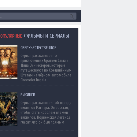
ФИЛЬМЫ И СЕРИАЛЫ
ПОПУЛЯРНЫЕ
СВЕРХЪЕСТЕСТВЕННОЕ
Сериал рассказывает о
приключениях братьев Сэма и
Дина Винчестеров, которые
путешествуют по Соединённым
Штатам на чёрном автомобиле
Chevrolet Impala
ВИКИНГИ
Сериал рассказывает об отряде
викингов Рагнара. Он восстал,
чтобы стать королём племён
викингов. Норвежская легенда
гласит, что он был прямым