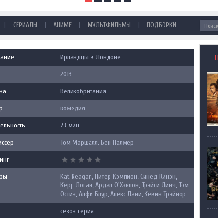
|
|
|
|
СЕРИАЛЫ
АНИМЕ
МУЛЬТФИЛЬМЫ
ПОДБОРКИ
вание
Ирландцы в Лондоне
2013
на
Великобритания
р
комедия
ельность
23 мин.
иссер
Том Маршалл, Бен Палмер
инг
еры
Kat Reagan, Питер Кэмпион, Синед Кинэн,
Керр Логан, Ардал О'Хэнлон, Трэйси Линч, Том
Остин, Алфи Блур, Алекс Лани, Кевин Трэйнор
сезон серия