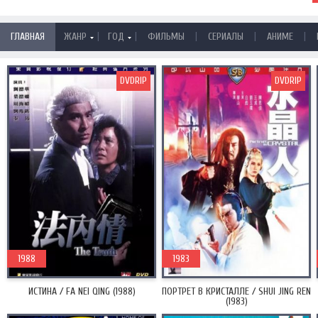
|
|
|
|
|
ГЛАВНАЯ
ЖАНР
ГОД
ФИЛЬМЫ
СЕРИАЛЫ
АНИМЕ
DVDRIP
DVDRIP
1988
1983
ИСТИНА / FA NEI QING (1988)
ПОРТРЕТ В КРИСТАЛЛЕ / SHUI JING REN
(1983)