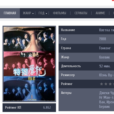
|
|
|
|
|
ГЛАВНАЯ
ЖАНР
ГОД
ФИЛЬМЫ
СЕРИАЛЫ
АНИМЕ
Название
Клетка ти
Год
1988
Страна
Гонконг
Жанр
боевик
Длительность
92 мин.
Режиссер
Юэнь Ву-
Рейтинг
Актеры
Джеки Чу
Нг Ман-т
Ван, Ирен
Бервик
Рейтинг КП
6.862