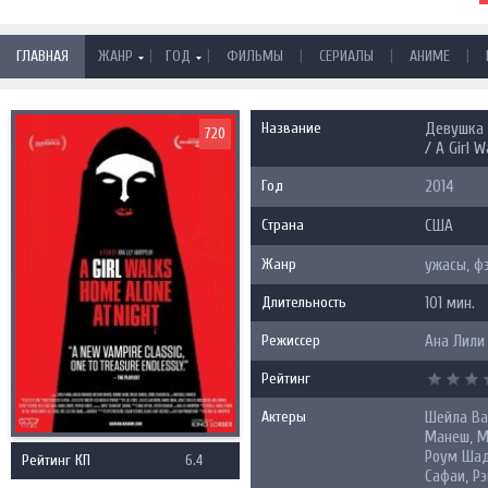
|
|
|
|
|
ГЛАВНАЯ
ЖАНР
ГОД
ФИЛЬМЫ
СЕРИАЛЫ
АНИМЕ
Название
Девушка 
720
/ A Girl 
Год
2014
Страна
США
Жанр
ужасы, ф
Длительность
101 мин.
Режиссер
Ана Лили
Рейтинг
Актеры
Шейла Ва
Манеш, М
Роум Шада
Рейтинг КП
6.4
Сафаи, Р