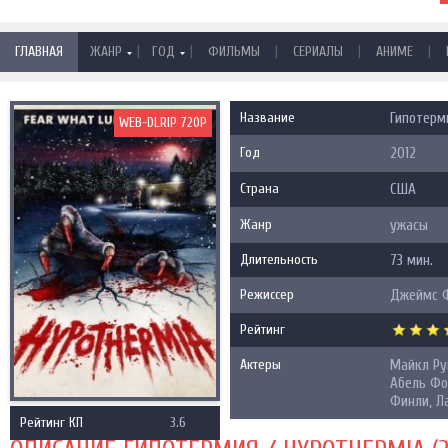
|
|
|
|
|
ГЛАВНАЯ
ЖАНР
ГОД
ФИЛЬМЫ
СЕРИАЛЫ
АНИМЕ
Название
Гипотерми
WEB-DLRIP 720P
Год
2012
Страна
США
Жанр
ужасы
Длительность
73 мин.
Режиссер
Джеймс 
Рейтинг
Актеры
Майкл Ру
Абель Фор
Финли, Л
Рейтинг КП
3.6