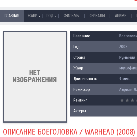
|
|
|
|
|
ГЛАВНАЯ
ЖАНР
ГОД
ФИЛЬМЫ
СЕРИАЛЫ
АНИМЕ
Название
Боеголовк
Год
2008
Страна
Румыния
Жанр
мультфил
Длительность
3 мин.
Режиссер
Адриан Л
Рейтинг
Актеры
ОПИСАНИЕ БОЕГОЛОВКА / WARHEAD (2008)