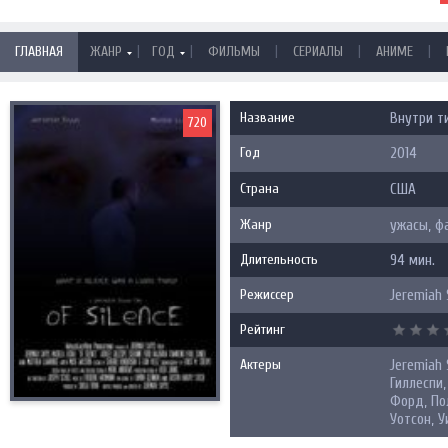
|
|
|
|
|
ГЛАВНАЯ
ЖАНР
ГОД
ФИЛЬМЫ
СЕРИАЛЫ
АНИМЕ
Название
Внутри ти
720
Год
2014
Страна
США
Жанр
ужасы, ф
Длительность
94 мин.
Режиссер
Jeremiah
Рейтинг
Актеры
Jeremiah
Гиллеспи
Форд, По
Уотсон, 