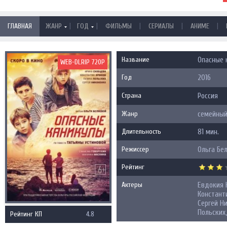
|
|
|
|
|
ГЛАВНАЯ
ЖАНР
ГОД
ФИЛЬМЫ
СЕРИАЛЫ
АНИМЕ
Название
Опасные 
WEB-DLRIP 720P
Год
2016
Страна
Россия
Жанр
семейный
Длительность
81 мин.
Режиссер
Ольга Бе
Рейтинг
Актеры
Евдокия 
Констант
Сергей Ни
Польских
Рейтинг КП
4.8