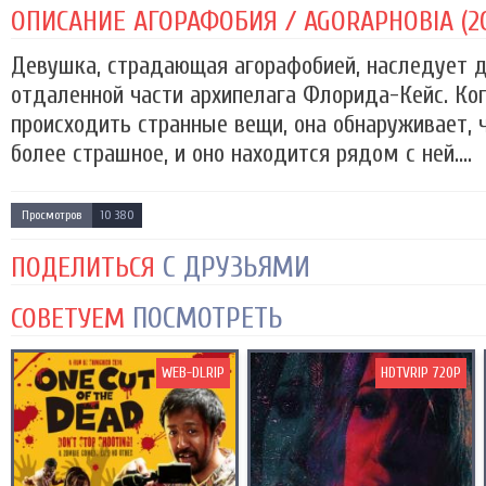
ОПИСАНИЕ АГОРАФОБИЯ / AGORAPHOBIA (20
Девушка, страдающая агорафобией, наследует д
отдаленной части архипелага Флорида-Кейс. Ко
происходить странные вещи, она обнаруживает, 
более страшное, и оно находится рядом с ней....
Просмотров
10 380
С ДРУЗЬЯМИ
ПОДЕЛИТЬСЯ
ПОСМОТРЕТЬ
СОВЕТУЕМ
WEB-DLRIP
HDTVRIP 720P