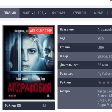
|
|
|
|
|
ГЛАВНАЯ
ЖАНР
ГОД
ФИЛЬМЫ
СЕРИАЛЫ
АНИМЕ
Название
Агорафоби
WEB-DLRIP 720P
Год
2015
Страна
США
Жанр
ужасы, т
Длительность
86 мин.
Режиссер
Лу Саймо
Рейтинг
Актеры
Касси Ске
Аниела М
Олсен, Р
Гарри Ма
Рейтинг КП
3.9