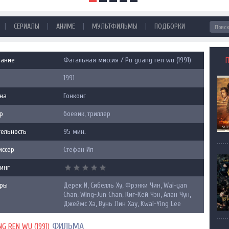
|
|
|
|
СЕРИАЛЫ
АНИМЕ
МУЛЬТФИЛЬМЫ
ПОДБОРКИ
вание
Фатальная миссия / Pu guang ren wu (1991)
1991
на
Гонконг
р
боевик, триллер
ельность
95 мин.
иссер
Стефан Ип
инг
еры
Дерек И, Сибелль Ху, Фрэнки Чин, Wai-yan
Chan, Wing-Jun Chan, Киг-Кей Чэн, Алан Чун,
Джеймс Ха, Вунь Лин Хау, Kwai-Ying Lee
ФИЛЬМА
 REN WU (1991)