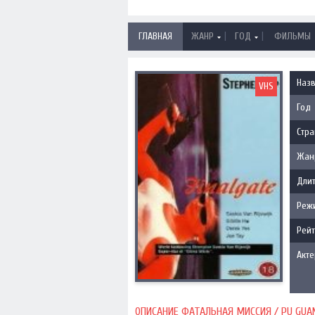
|
|
ГЛАВНАЯ
ЖАНР
ГОД
ФИЛЬМЫ
Наз
VHS
Год
Стра
Жан
Длит
Реж
Рейт
Акт
ОПИСАНИЕ ФАТАЛЬНАЯ МИССИЯ / PU GUANG