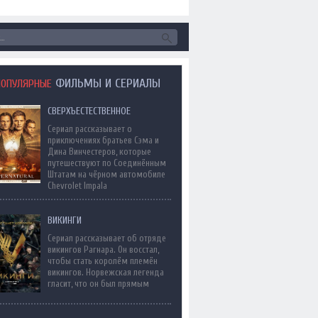
ФИЛЬМЫ И СЕРИАЛЫ
ПОПУЛЯРНЫЕ
СВЕРХЪЕСТЕСТВЕННОЕ
Сериал рассказывает о
приключениях братьев Сэма и
Дина Винчестеров, которые
путешествуют по Соединённым
Штатам на чёрном автомобиле
Chevrolet Impala
ВИКИНГИ
Сериал рассказывает об отряде
викингов Рагнара. Он восстал,
чтобы стать королём племён
викингов. Норвежская легенда
гласит, что он был прямым