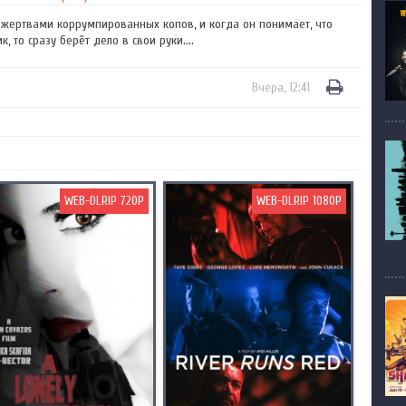
 жертвами коррумпированных копов, и когда он понимает, что
 то сразу берёт дело в свои руки....
Вчера, 12:41
WEB-DLRIP 720P
WEB-DLRIP 1080P