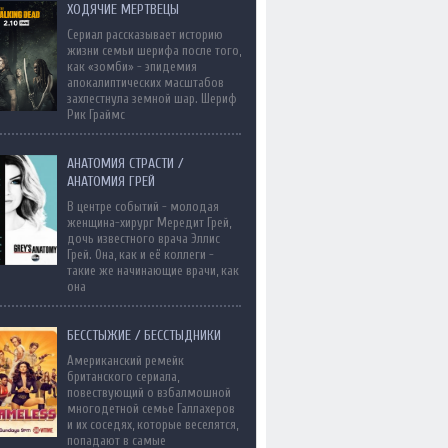
ХОДЯЧИЕ МЕРТВЕЦЫ
Сериал рассказывает историю
жизни семьи шерифа после того,
как «зомби» - эпидемия
апокалиптических масштабов
захлестнула земной шар. Шериф
Рик Граймс
АНАТОМИЯ СТРАСТИ /
АНАТОМИЯ ГРЕЙ
В центре событий - молодая
женщина-хирург Мередит Грей,
дочь известного врача Эллис
Грей. Она, как и её коллеги -
такие же начинающие врачи, как
она
БЕССТЫЖИЕ / БЕССТЫДНИКИ
Американский ремейк
британского сериала,
повествующий о взбалмошной
многодетной семье Галлахеров
и их соседях, которые веселятся,
попадают в самые