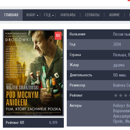
|
|
|
|
|
ГЛАВНАЯ
ЖАНР
ГОД
ФИЛЬМЫ
СЕРИАЛЫ
АНИМЕ
Название
Песни пь
BD
Год
2014
Страна
Польша
,
Жанр
драма
Длительность
110 мин.
Режиссер
Войчех С
Рейтинг
Актеры
Роберт В
Воронови
Аркадиуш
Прейс, И
Рейтинг КП
6.919