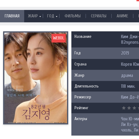
|
|
|
|
|
ГЛАВНАЯ
ЖАНР
ГОД
ФИЛЬМЫ
СЕРИАЛЫ
АНИМЕ
Название
Ким Джи-
WEBDL
82nyeonsa
Год
2019
Страна
Корея Ю
Жанр
драма
Длительность
118 мин.
Режиссер
Ким До-ё
Рейтинг
Актеры
Чон Ю-ми,
Ли Хэ-ун,
чхоль, Ли