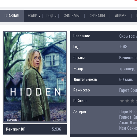
|
|
|
|
|
ГЛАВНАЯ
ЖАНР
ГОД
ФИЛЬМЫ
СЕРИАЛЫ
АНИМЕ
Название
Скрытое /
Год
2018
Страна
Великобр
Жанр
триллер,
Длительность
60 мин.
Режиссер
Гарет Бри
Рейтинг
Актеры
Лори Изз
Гвинет К
Алан Дэв
Йен Сейн
Рейтинг КП
5.936