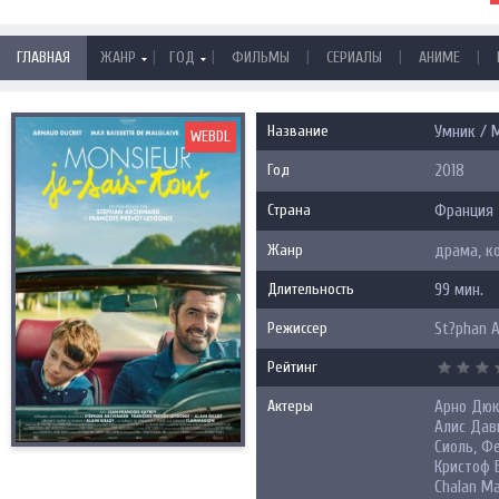
|
|
|
|
|
ГЛАВНАЯ
ЖАНР
ГОД
ФИЛЬМЫ
СЕРИАЛЫ
АНИМЕ
Название
Умник / M
WEBDL
Год
2018
Страна
Франция
Жанр
драма, к
Длительность
99 мин.
Режиссер
St?phan A
Рейтинг
Актеры
Арно Дюк
Алис Дав
Сиоль, Ф
Кристоф Б
Chalan Ma