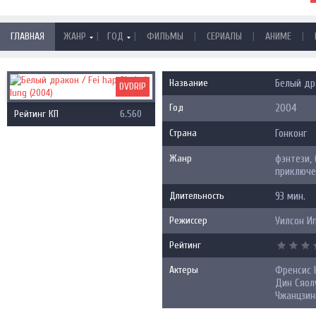
|
|
|
|
|
ГЛАВНАЯ
ЖАНР
ГОД
ФИЛЬМЫ
СЕРИАЛЫ
АНИМЕ
Название
Белый дра
DVDRIP
Год
2004
Рейтинг КП
6.560
Страна
Гонконг
Жанр
фэнтези,
приключе
Длительность
93 мин.
Режиссер
Уилсон И
Рейтинг
Актеры
Френсис Н
Дин Сяолу
Чжанцзин