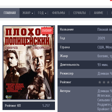
|
|
|
|
|
ГЛАВНАЯ
ЖАНР
ГОД
ФИЛЬМЫ
СЕРИАЛЫ
АНИМЕ
Название
Плохой по
DVDRIP
Год
2009
Страна
США
,
Мек
Жанр
боевик, 
Длительность
93 мин.
Режиссер
Дэмиан Ч
Рейтинг
Актеры
Дэмиан Ч
Иглесиас,
Сильвия 
Родригес,
Рейтинг КП
5.257
Брайант 