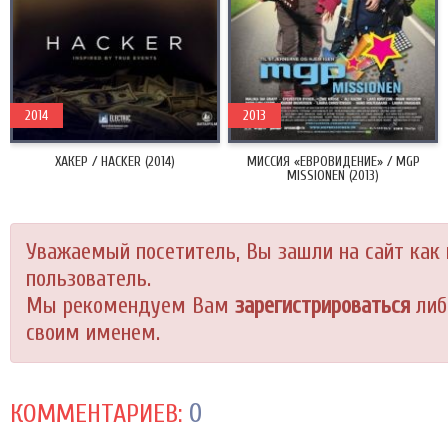
2014
2013
ХАКЕР / HACKER (2014)
МИССИЯ «ЕВРОВИДЕНИЕ» / MGP
MISSIONEN (2013)
Уважаемый посетитель, Вы зашли на сайт как
пользователь.
Мы рекомендуем Вам
зарегистрироваться
либ
своим именем.
0
КОММЕНТАРИЕВ: