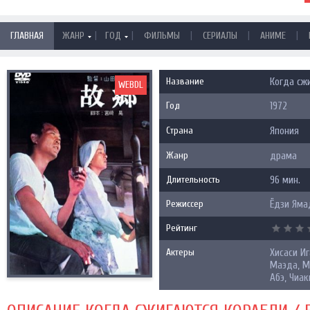
|
|
|
|
|
ГЛАВНАЯ
ЖАНР
ГОД
ФИЛЬМЫ
СЕРИАЛЫ
АНИМЕ
Название
Когда сжи
WEBDL
Год
1972
Страна
Япония
Жанр
драма
Длительность
96 мин.
Режиссер
Ёдзи Яма
Рейтинг
Актеры
Хисаси Иг
Маэда, М
Абэ, Чиак