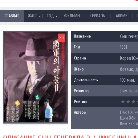
|
|
|
|
|
ГЛАВНАЯ
ЖАНР
ГОД
ФИЛЬМЫ
СЕРИАЛЫ
АНИМЕ
Название
Сын генера
BD
Год
1991
Страна
Корея Ю
Жанр
боевик, 
Длительность
103 мин.
Режиссер
Лим Гвон
Рейтинг
Актеры
Пак Сан-м
Щин Хён-
Ким Хэ-г