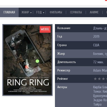
|
|
|
|
|
ГЛАВНАЯ
ЖАНР
ГОД
ФИЛЬМЫ
СЕРИАЛЫ
АНИМЕ
Название
Дзынь-дзы
WEBDL
Год
2019
Страна
США
Жанр
боевик, 
Длительность
72 мин.
Режиссер
Adam Mar
Рейтинг
Актеры
Кирби Бл
Томас Ки
Цуккерма
Эндрю Ко
Тайра