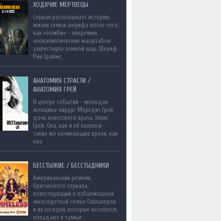
ХОДЯЧИЕ МЕРТВЕЦЫ
Сериал рассказывает историю
жизни семьи шерифа после того,
как «зомби» - эпидемия
апокалиптических масштабов
захлестнула земной шар. Шериф
Рик Граймс
АНАТОМИЯ СТРАСТИ /
АНАТОМИЯ ГРЕЙ
В центре событий - молодая
женщина-хирург Мередит Грей,
дочь известного врача Эллис
Грей. Она, как и её коллеги -
такие же начинающие врачи, как
она
БЕССТЫЖИЕ / БЕССТЫДНИКИ
Американский ремейк
британского сериала,
повествующий о взбалмошной
многодетной семье Галлахеров
и их соседях, которые веселятся,
попадают в самые