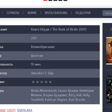
|
|
|
|
СЕРИАЛЫ
АНИМЕ
МУЛЬТФИЛЬМЫ
ПОДБОРКИ
вание
Книга Бёрди / The Book of Birdie (2017)
2017
на
Великобритания
р
фэнтези
ельность
91 мин.
иссер
Элизабет Е. Шух
инг
еры
Ilirida Memedovski, Сюзен Краули, Кимберли
Меллен, Кэтрин Браунинг, Kitty Hall, Holly
Stanfield, Kathryn Haynes, Kati Brazda
ФИЛЬМА
DIE (2017)