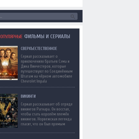
ФИЛЬМЫ И СЕРИАЛЫ
ПОПУЛЯРНЫЕ
СВЕРХЪЕСТЕСТВЕННОЕ
Сериал рассказывает о
приключениях братьев Сэма и
Дина Винчестеров, которые
путешествуют по Соединённым
Штатам на чёрном автомобиле
Chevrolet Impala
ВИКИНГИ
Сериал рассказывает об отряде
викингов Рагнара. Он восстал,
чтобы стать королём племён
викингов. Норвежская легенда
гласит, что он был прямым