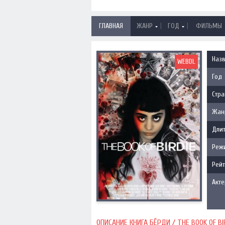
|
|
ГЛАВНАЯ
ЖАНР
ГОД
ФИЛЬМЫ
Наз
WEBDL
Год
Стра
Жан
Длит
Реж
Рейт
Акт
ОПИСАНИЕ КНИГА БЁРДИ / THE BOOK OF BIR