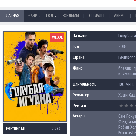
|
|
|
|
|
ГЛАВНАЯ
ЖАНР
ГОД
ФИЛЬМЫ
СЕРИАЛЫ
АНИМЕ
Название
Голубая и
WEBDL
Год
2018
Страна
Великобр
Жанр
боевик, 
криминал
Длительность
100 мин.
Режиссер
Хади Хад
Рейтинг
Актеры
Сэм Року
Фердинан
Робин Хел
Рейтинг КП
5.673
Muncaste