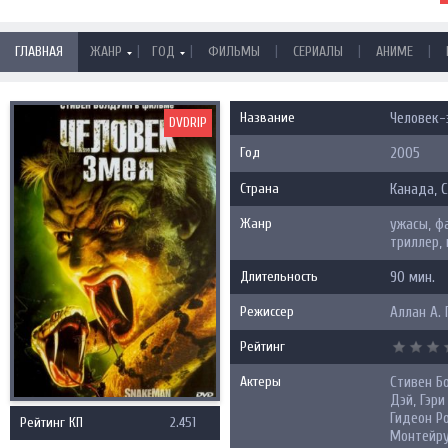
|
|
|
|
|
ГЛАВНАЯ
ЖАНР
ГОД
ФИЛЬМЫ
СЕРИАЛЫ
АНИМЕ
Название
Человек-з
DVDRIP
Год
2005
Страна
Канада
,
Жанр
ужасы, фа
триллер,
Длительность
90 мин.
Режиссер
Аллан А.
Рейтинг
Актеры
Стивен Б
Дэй, Гэри
Гидеон Р
Рейтинг КП
2.451
Монтейру