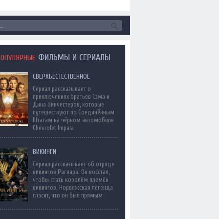
ФИЛЬМЫ И СЕРИАЛЫ
ПОПУЛЯРНЫЕ
СВЕРХЪЕСТЕСТВЕННОЕ
Сериал рассказывает о
приключениях братьев Сэма и
Дина Винчестеров, которые
путешествуют по Соединённым
Штатам на чёрном автомобиле
Chevrolet Impala
ВИКИНГИ
Сериал рассказывает об отряде
викингов Рагнара. Он восстал,
чтобы стать королём племён
викингов. Норвежская легенда
гласит, что он был прямым