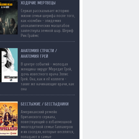
ХОДЯЧИЕ МЕРТВЕЦЫ
Сериал рассказывает историю
жизни семьи шерифа после того,
как «зомби» - эпидемия
апокалиптических масштабов
захлестнула земной шар. Шериф
Рик Граймс
АНАТОМИЯ СТРАСТИ /
АНАТОМИЯ ГРЕЙ
В центре событий - молодая
женщина-хирург Мередит Грей,
дочь известного врача Эллис
Грей. Она, как и её коллеги -
такие же начинающие врачи, как
она
БЕССТЫЖИЕ / БЕССТЫДНИКИ
Американский ремейк
британского сериала,
повествующий о взбалмошной
многодетной семье Галлахеров
и их соседях, которые веселятся,
попадают в самые