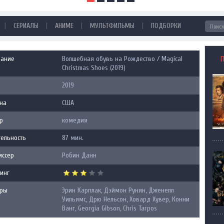
|
|
|
|
СЕРИАЛЫ
АНИМЕ
МУЛЬТФИЛЬМЫ
ПОДБОРКИ
вание
Волшебная обувь на Рождество / Magical
Christmas Shoes (2019)
2019
на
США
р
комедия
ельность
87 мин.
иссер
Робин Данн
инг
еры
Эрин Карплак, Дэймон Рунян, Дженелл
Уильямс, Дрю Нельсон, Ховард Хувер, Конни
Ванг, Georgia Gibson, Chris Tarpos