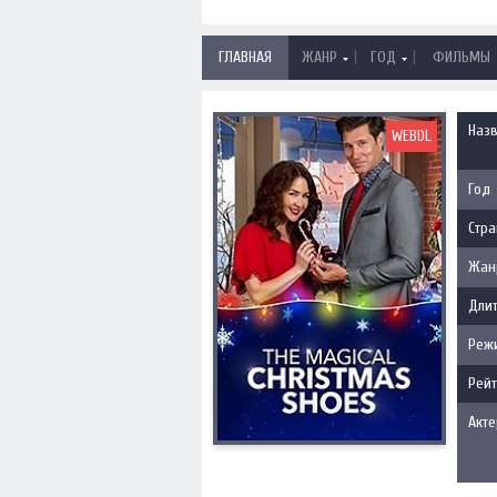
|
|
ГЛАВНАЯ
ЖАНР
ГОД
ФИЛЬМЫ
Наз
WEBDL
Год
Стра
Жан
Длит
Реж
Рейт
Акт