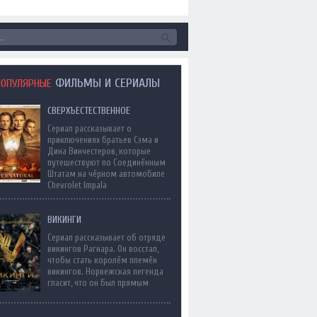
ФИЛЬМЫ И СЕРИАЛЫ
ПОПУЛЯРНЫЕ
СВЕРХЪЕСТЕСТВЕННОЕ
Сериал рассказывает о
приключениях братьев Сэма и
Дина Винчестеров, которые
путешествуют по Соединённым
Штатам на чёрном автомобиле
Chevrolet Impala
ВИКИНГИ
Сериал рассказывает об отряде
викингов Рагнара. Он восстал,
чтобы стать королём племён
викингов. Норвежская легенда
гласит, что он был прямым