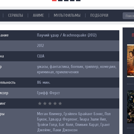
|
|
|
|
СЕРИАЛЫ
АНИМЕ
МУЛЬТФИЛЬМЫ
ПОДБОРКИ
вание
Паучий удар / Arachnoquake (2012)
2012
на
США
р
ужасы, фантастика, боевик, триллер, комедия,
криминал, приключения
ельность
86 мин.
иссер
Грифф Ферст
инг
еры
Меган Климер, Грэйлен Брайант Бэнкс, Пол
Букок, Эдвард Ферлонг, Тиара Эшли Нил,
Трэйси Голд, Баг Холл, Оливия Хардт, Грант
Джеймс, Лаки Джонсон