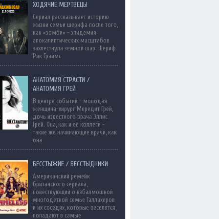
ХОДЯЧИЕ МЕРТВЕЦЫ
Сериал рассказывает историю
жизни семьи шерифа после того,
как «зомби» - эпидемия
апокалиптических масштабов
захлестнула земной шар. Шериф
Рик Граймс
АНАТОМИЯ СТРАСТИ /
АНАТОМИЯ ГРЕЙ
В центре событий - молодая
женщина-хирург Мередит Грей,
дочь известного врача Эллис
Грей. Она, как и её коллеги -
такие же начинающие врачи, как
она
БЕССТЫЖИЕ / БЕССТЫДНИКИ
Американский ремейк
британского сериала,
повествующий о взбалмошной
многодетной семье Галлахеров
и их соседях, которые веселятся,
попадают в самые