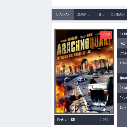
|
|
ГЛАВНАЯ
ЖАНР
ГОД
ФИЛЬМЫ
Наз
HDRIP
Год
Стра
Жан
Длит
Реж
Рейт
Акт
Рейтинг КП
2.959