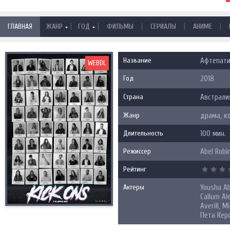
|
|
|
|
|
ГЛАВНАЯ
ЖАНР
ГОД
ФИЛЬМЫ
СЕРИАЛЫ
АНИМЕ
Название
Афтепати 
WEBDL
Год
2018
Страна
Австрали
Жанр
драма, к
Длительность
100 мин.
Режиссер
Abel Robi
Рейтинг
Актеры
Yousha Ab
Callum Al
Averill, 
Пета Керо