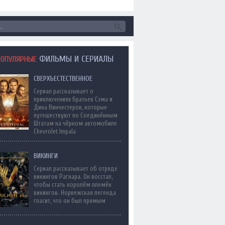
ФИЛЬМЫ И СЕРИАЛЫ
ПОПУЛЯРНЫЕ
СВЕРХЪЕСТЕСТВЕННОЕ
Сериал рассказывает о
приключениях братьев Сэма и
Дина Винчестеров, которые
путешествуют по Соединённым
Штатам на чёрном автомобиле
Chevrolet Impala
ВИКИНГИ
Сериал рассказывает об отряде
викингов Рагнара. Он восстал,
чтобы стать королём племён
викингов. Норвежская легенда
гласит, что он был прямым