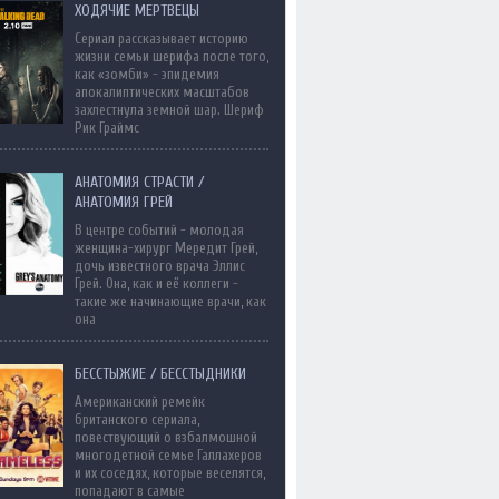
ХОДЯЧИЕ МЕРТВЕЦЫ
Сериал рассказывает историю
жизни семьи шерифа после того,
как «зомби» - эпидемия
апокалиптических масштабов
захлестнула земной шар. Шериф
Рик Граймс
АНАТОМИЯ СТРАСТИ /
АНАТОМИЯ ГРЕЙ
В центре событий - молодая
женщина-хирург Мередит Грей,
дочь известного врача Эллис
Грей. Она, как и её коллеги -
такие же начинающие врачи, как
она
БЕССТЫЖИЕ / БЕССТЫДНИКИ
Американский ремейк
британского сериала,
повествующий о взбалмошной
многодетной семье Галлахеров
и их соседях, которые веселятся,
попадают в самые