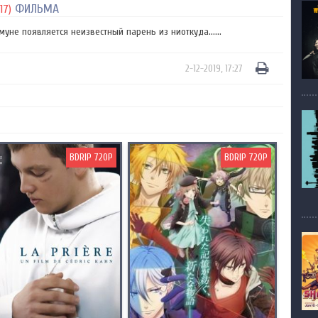
ФИЛЬМА
17)
уне появляется неизвестный парень из ниоткуда......
2-12-2019, 17:27
BDRIP 720P
BDRIP 720P