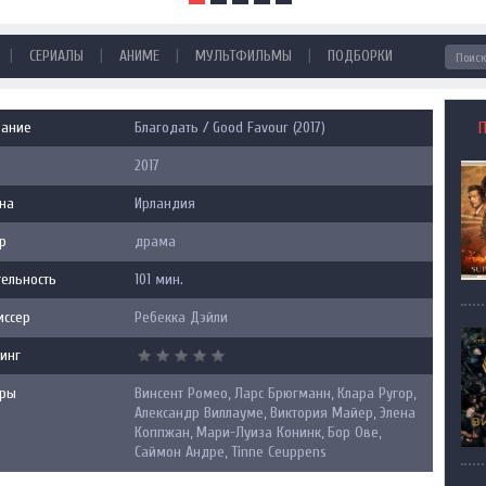
|
|
|
|
СЕРИАЛЫ
АНИМЕ
МУЛЬТФИЛЬМЫ
ПОДБОРКИ
вание
Благодать / Good Favour (2017)
2017
на
Ирландия
р
драма
ельность
101 мин.
иссер
Ребекка Дэйли
инг
еры
Винсент Ромео, Ларс Брюгманн, Клара Ругор,
Александр Виллауме, Виктория Майер, Элена
Коппжан, Мари-Луиза Конинк, Бор Ове,
Саймон Андре, Tinne Ceuppens