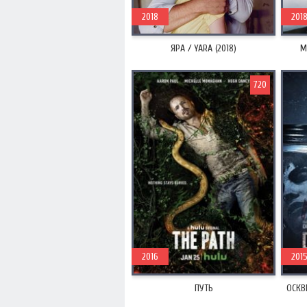
2018
201
ЯРА / YARA (2018)
М
720
2016
201
ПУТЬ
ОСКВЕ