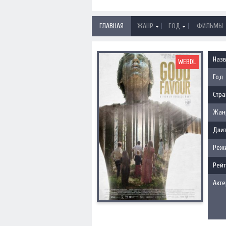
|
|
ГЛАВНАЯ
ЖАНР
ГОД
ФИЛЬМЫ
Наз
WEBDL
Год
Стра
Жан
Длит
Реж
Рейт
Акт