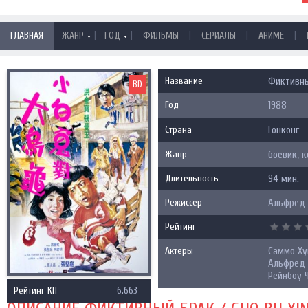
|
|
|
|
|
ГЛАВНАЯ
ЖАНР
ГОД
ФИЛЬМЫ
СЕРИАЛЫ
АНИМЕ
Название
Фиктивный
BD
Год
1988
Страна
Гонконг
Жанр
боевик, 
Длительность
94 мин.
Режиссер
Альфред 
Рейтинг
Актеры
Саммо Хун
Альфред 
Рейнбоу Ч
Рейтинг КП
6.663