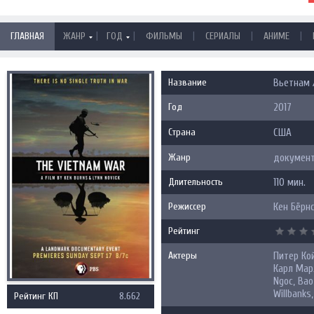
|
|
|
|
|
ГЛАВНАЯ
ЖАНР
ГОД
ФИЛЬМЫ
СЕРИАЛЫ
АНИМЕ
Название
Вьетнам /
Год
2017
Страна
США
Жанр
документ
Длительность
110 мин.
Режиссер
Кен Бёрнс
Рейтинг
Актеры
Питер Кой
Карл Мар
Ngoc, Bao
Willbanks,
Рейтинг КП
8.662