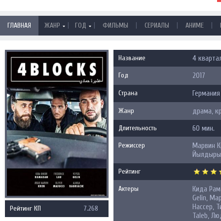
|
|
|
|
|
ГЛАВНАЯ
ЖАНР
ГОД
ФИЛЬМЫ
СЕРИАЛЫ
АНИМЕ
Название
4 кварта
Год
2017
Страна
Германия
Жанр
драма, к
Длительность
60 мин.
Режиссер
Марвин К
Йылдыр
Рейтинг
Актеры
Кида Рам
Gelin, М
Нассер, Т
Рейтинг КП
7.268
Taleb, Л