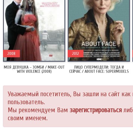
2008
2012
МОЯ ДЕВУШКА – ЗОМБИ / MAKE-OUT
ЛИЦО СУПЕРМОДЕЛИ: ТОГДА И
WITH VIOLENCE (2008)
СЕЙЧАС / ABOUT FACE: SUPERMODELS
THEN AND NOW (2012)
Уважаемый посетитель, Вы зашли на сайт как
пользователь.
Мы рекомендуем Вам
зарегистрироваться
либ
своим именем.