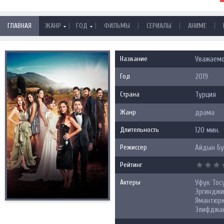
|
|
|
|
|
ГЛАВНАЯ
ЖАНР
ГОД
ФИЛЬМЫ
СЕРИАЛЫ
АНИМЕ
Название
Уважаемо
Год
2019
Страна
Турция
Жанр
драма
Длительность
120 мин.
Режиссер
Айдын Бу
Рейтинг
Актеры
Уфук Тос
Эргинджи
Ямантюрк,
Элифджан