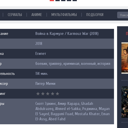
|
|
|
|
СЕРИАЛЫ
АНИМЕ
МУЛЬТФИЛЬМЫ
ПОДБОРКИ
вание
Война в Кармузе / Karmouz War (2018)
2018
на
Египет
р
боевик, триллер, криминал, военный, история
ельность
114 мин.
иссер
Питер Мими
инг
еры
Скотт Эдкинс, Амир Карара, Ghadah
Abdulrazeq, Ahmed el-Sakka, Роджина, Mayan
El Sayed, Bayyumi Fuad, Mostafa Khater, Eman
El-Assy, Abed Fahd