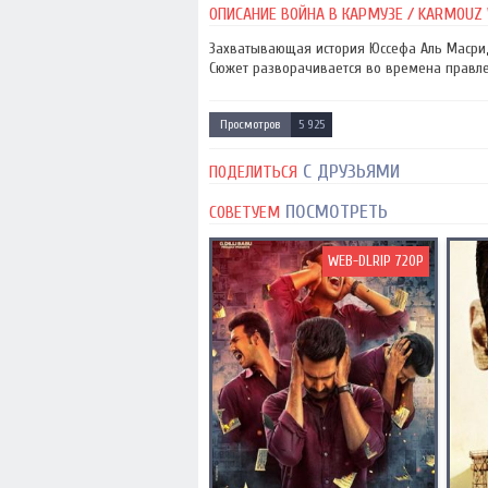
ОПИСАНИЕ ВОЙНА В КАРМУЗЕ / KARMOUZ 
Захватывающая история Юссефа Аль Масри,
Сюжет разворачивается во времена правле
Просмотров
5 925
С ДРУЗЬЯМИ
ПОДЕЛИТЬСЯ
ПОСМОТРЕТЬ
СОВЕТУЕМ
WEB-DLRIP 720P