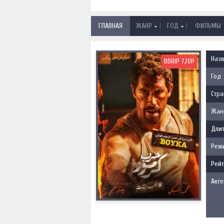
|
|
ГЛАВНАЯ
ЖАНР
ГОД
ФИЛЬМЫ
Наз
BDRIP 720P
Год
Стра
Жан
Длит
Реж
Рейт
Акт