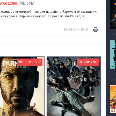
ФИЛЬМА
WAR (2018)
 офицера египетской полиции из района Кармуз в Александрии.
ния короля Фарука незадолго до революции 1952 года.
30-09-2019, 08:43
WEB-DLRIP 720P
HDTVRIP 720P