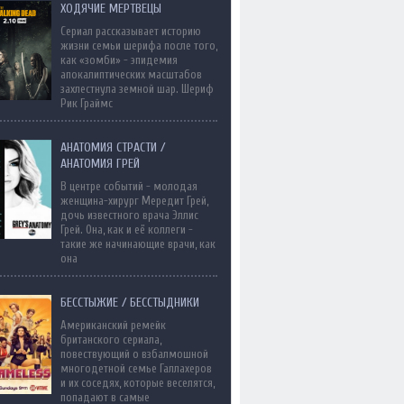
ХОДЯЧИЕ МЕРТВЕЦЫ
Сериал рассказывает историю
жизни семьи шерифа после того,
как «зомби» - эпидемия
апокалиптических масштабов
захлестнула земной шар. Шериф
Рик Граймс
АНАТОМИЯ СТРАСТИ /
АНАТОМИЯ ГРЕЙ
В центре событий - молодая
женщина-хирург Мередит Грей,
дочь известного врача Эллис
Грей. Она, как и её коллеги -
такие же начинающие врачи, как
она
БЕССТЫЖИЕ / БЕССТЫДНИКИ
Американский ремейк
британского сериала,
повествующий о взбалмошной
многодетной семье Галлахеров
и их соседях, которые веселятся,
попадают в самые