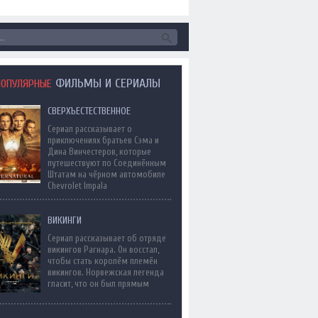
ФИЛЬМЫ И СЕРИАЛЫ
ПОПУЛЯРНЫЕ
СВЕРХЪЕСТЕСТВЕННОЕ
Сериал рассказывает о
приключениях братьев Сэма и
Дина Винчестеров, которые
путешествуют по Соединённым
Штатам на чёрном автомобиле
Chevrolet Impala
ВИКИНГИ
Сериал рассказывает об отряде
викингов Рагнара. Он восстал,
чтобы стать королём племён
викингов. Норвежская легенда
гласит, что он был прямым