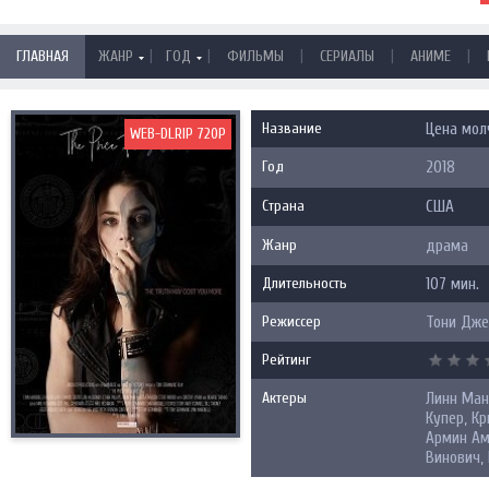
|
|
|
|
|
ГЛАВНАЯ
ЖАНР
ГОД
ФИЛЬМЫ
СЕРИАЛЫ
АНИМЕ
Название
Цена молч
WEB-DLRIP 720P
Год
2018
Страна
США
Жанр
драма
Длительность
107 мин.
Режиссер
Тони Дж
Рейтинг
Актеры
Линн Ман
Купер, К
Армин Ам
Винович,